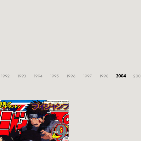
1992
1993
1994
1995
1996
1997
1998
2004
200
09